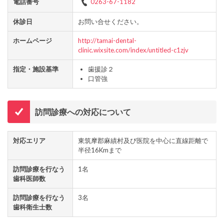
電話番号
0263-67-1182
休診日
お問い合せください。
ホームページ
http://tamai-dental-
clinic.wixsite.com/index/untitled-c1zjv
指定・施設基準
歯援診２
口管強
訪問診療への対応について
対応エリア
東筑摩郡麻績村及び医院を中心に直線距離で
半径16Kmまで
訪問診療を行なう
1名
歯科医師数
訪問診療を行なう
3名
歯科衛生士数