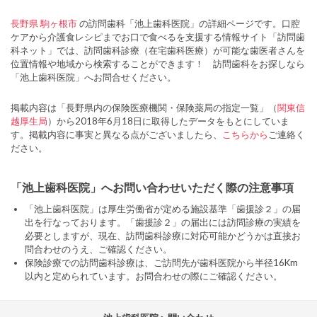
長野県
駒ヶ根市
の訪問歯科「池上歯科医院」の詳細ページです。口腔
ケアから介護食レシピまでお口で食べるを支援する情報サイト「訪問歯
科ネット」では、訪問歯科診療（在宅歯科医療）が可能な歯医者さんを
位置情報や地域から検索することができます！ 訪問歯科をお探しなら
「池上歯科医院」へお問合せください。
掲載内容は「長野県内の保険医療機関・保険薬局の指定一覧」（
関東信
越厚生局
）から2018年6月18日に取得したデータをもとにしていま
す。掲載内容に事実と異なる点がございましたら、
こちらから
ご連絡く
ださい。
「池上歯科医院」へお問い合わせいただく際の注意事項
「池上歯科医院」は厚生労働省が定める施設基準「歯援診２」の届
出を行なっております。「歯援診２」の届出には訪問診療の実績を
必要としますが、現在、訪問歯科診療に対応可能かどうかは直接お
問合わせのうえ、ご確認ください。
保険診療での訪問歯科診療は、ご訪問先が歯科医院から半径16Km
以内と定められています。お問合わせの際にご確認ください。