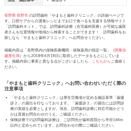
長野県
長野市
の訪問歯科「やまもと歯科クリニック」の詳細ページで
す。口腔ケアから介護食レシピまでお口で食べるを支援する情報サイト
「訪問歯科ネット」では、訪問歯科診療（在宅歯科医療）が可能な歯医
者さんを位置情報や地域から検索することができます！ 訪問歯科をお
探しなら「やまもと歯科クリニック」へお問合せください。
掲載内容は「長野県内の保険医療機関・保険薬局の指定一覧」（
関東信
越厚生局
）から2018年6月18日に取得したデータをもとにしていま
す。掲載内容に事実と異なる点がございましたら、
こちらから
ご連絡く
ださい。
「やまもと歯科クリニック」へお問い合わせいただく際の
注意事項
「やまもと歯科クリニック」は厚生労働省が定める施設基準「歯援
診２」の届出を行なっております。「歯援診２」の届出には訪問診
療の実績を必要としますが、現在、訪問歯科診療に対応可能かどう
かは直接お問合わせのうえ、ご確認ください。
保険診療での訪問歯科診療は、ご訪問先が歯科医院から半径16Km
以内と定められています。お問合わせの際にご確認ください。