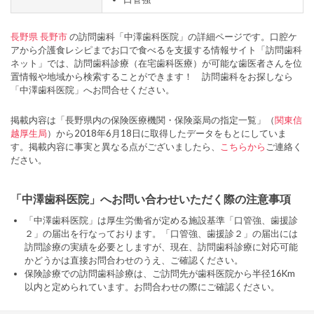
長野県
長野市
の訪問歯科「中澤歯科医院」の詳細ページです。口腔ケ
アから介護食レシピまでお口で食べるを支援する情報サイト「訪問歯科
ネット」では、訪問歯科診療（在宅歯科医療）が可能な歯医者さんを位
置情報や地域から検索することができます！ 訪問歯科をお探しなら
「中澤歯科医院」へお問合せください。
掲載内容は「長野県内の保険医療機関・保険薬局の指定一覧」（
関東信
越厚生局
）から2018年6月18日に取得したデータをもとにしていま
す。掲載内容に事実と異なる点がございましたら、
こちらから
ご連絡く
ださい。
「中澤歯科医院」へお問い合わせいただく際の注意事項
「中澤歯科医院」は厚生労働省が定める施設基準「口管強、歯援診
２」の届出を行なっております。「口管強、歯援診２」の届出には
訪問診療の実績を必要としますが、現在、訪問歯科診療に対応可能
かどうかは直接お問合わせのうえ、ご確認ください。
保険診療での訪問歯科診療は、ご訪問先が歯科医院から半径16Km
以内と定められています。お問合わせの際にご確認ください。