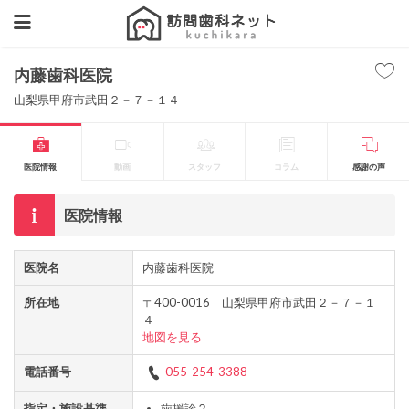
内藤歯科医院
山梨県甲府市武田２－７－１４
医院情報
動画
スタッフ
コラム
感謝の声
医院情報
医院名
内藤歯科医院
所在地
〒400-0016 山梨県甲府市武田２－７－１
４
地図を見る
電話番号
055-254-3388
指定・施設基準
歯援診２