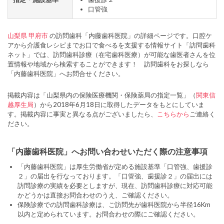
口管強
山梨県
甲府市
の訪問歯科「内藤歯科医院」の詳細ページです。口腔ケ
アから介護食レシピまでお口で食べるを支援する情報サイト「訪問歯科
ネット」では、訪問歯科診療（在宅歯科医療）が可能な歯医者さんを位
置情報や地域から検索することができます！ 訪問歯科をお探しなら
「内藤歯科医院」へお問合せください。
掲載内容は「山梨県内の保険医療機関・保険薬局の指定一覧」（
関東信
越厚生局
）から2018年6月18日に取得したデータをもとにしていま
す。掲載内容に事実と異なる点がございましたら、
こちらから
ご連絡く
ださい。
「内藤歯科医院」へお問い合わせいただく際の注意事項
「内藤歯科医院」は厚生労働省が定める施設基準「口管強、歯援診
２」の届出を行なっております。「口管強、歯援診２」の届出には
訪問診療の実績を必要としますが、現在、訪問歯科診療に対応可能
かどうかは直接お問合わせのうえ、ご確認ください。
保険診療での訪問歯科診療は、ご訪問先が歯科医院から半径16Km
以内と定められています。お問合わせの際にご確認ください。