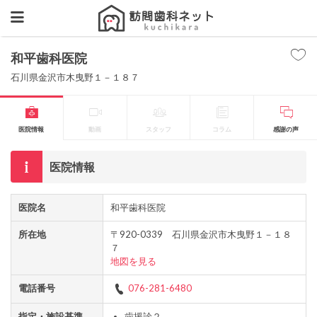
和平歯科医院
石川県金沢市木曳野１－１８７
医院情報
動画
スタッフ
コラム
感謝の声
医院情報
医院名
和平歯科医院
所在地
〒920-0339 石川県金沢市木曳野１－１８
７
地図を見る
電話番号
076-281-6480
指定・施設基準
歯援診２