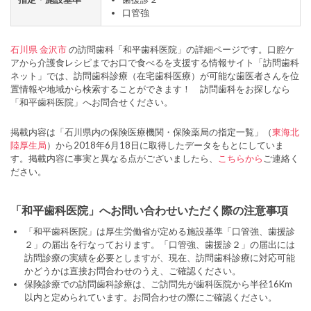
口管強
石川県
金沢市
の訪問歯科「和平歯科医院」の詳細ページです。口腔ケ
アから介護食レシピまでお口で食べるを支援する情報サイト「訪問歯科
ネット」では、訪問歯科診療（在宅歯科医療）が可能な歯医者さんを位
置情報や地域から検索することができます！ 訪問歯科をお探しなら
「和平歯科医院」へお問合せください。
掲載内容は「石川県内の保険医療機関・保険薬局の指定一覧」（
東海北
陸厚生局
）から2018年6月18日に取得したデータをもとにしていま
す。掲載内容に事実と異なる点がございましたら、
こちらから
ご連絡く
ださい。
「和平歯科医院」へお問い合わせいただく際の注意事項
「和平歯科医院」は厚生労働省が定める施設基準「口管強、歯援診
２」の届出を行なっております。「口管強、歯援診２」の届出には
訪問診療の実績を必要としますが、現在、訪問歯科診療に対応可能
かどうかは直接お問合わせのうえ、ご確認ください。
保険診療での訪問歯科診療は、ご訪問先が歯科医院から半径16Km
以内と定められています。お問合わせの際にご確認ください。