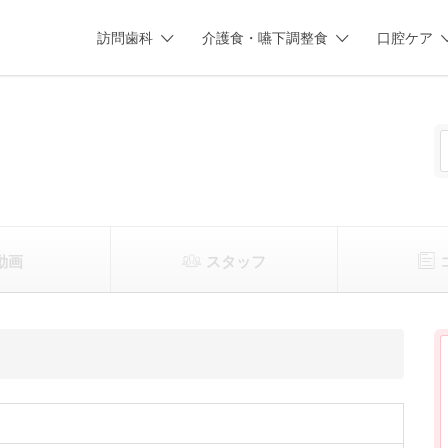
訪問歯科
介護食・嚥下調整食
口腔ケア
動画
スタッフ