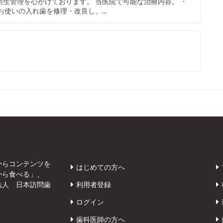
生管理を心がけております。 当医院で可能な治療内容。 ・
お使いの入れ歯を修理・改良し、…
からコンテンツを
はじめての方へ
から食べる」、
法人 日本訪問歯
利用者登録
ログイン
歯科医師の方へ