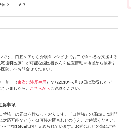
上安原２－１６７
ジです。口腔ケアから介護食レシピまでお口で食べるを支援する
在宅歯科医療）が可能な歯医者さんを位置情報や地域から検索す
科医院」へお問合せください。
定一覧」（
東海北陸厚生局
）から2018年6月18日に取得したデー
ございましたら、
こちらから
ご連絡ください。
注意事項
口管強」の届出を行なっております。「口管強」の届出には訪問
に対応可能かどうかは直接お問合わせのうえ、ご確認ください。
から半径16Km以内と定められています。お問合わせの際にご確