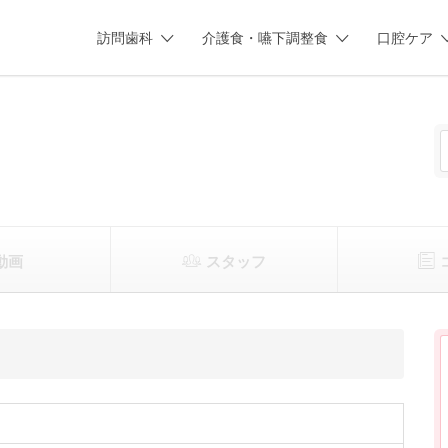
訪問歯科
介護食・嚥下調整食
口腔ケア
動画
スタッフ