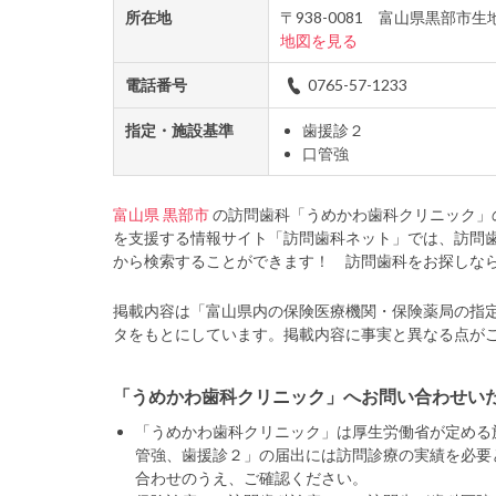
所在地
〒938-0081 富山県黒部市
地図を見る
電話番号
0765-57-1233
指定・施設基準
歯援診２
口管強
富山県
黒部市
の訪問歯科「うめかわ歯科クリニック」
を支援する情報サイト「訪問歯科ネット」では、訪問
から検索することができます！ 訪問歯科をお探しな
掲載内容は「富山県内の保険医療機関・保険薬局の指
タをもとにしています。掲載内容に事実と異なる点が
「うめかわ歯科クリニック」へお問い合わせい
「うめかわ歯科クリニック」は厚生労働省が定める
管強、歯援診２」の届出には訪問診療の実績を必要
合わせのうえ、ご確認ください。