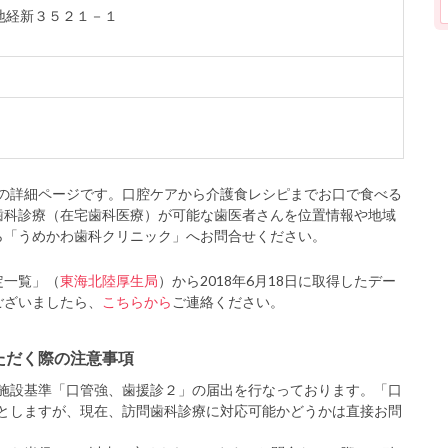
生地経新３５２１－１
の詳細ページです。口腔ケアから介護食レシピまでお口で食べる
歯科診療（在宅歯科医療）が可能な歯医者さんを位置情報や地域
ら「うめかわ歯科クリニック」へお問合せください。
定一覧」（
東海北陸厚生局
）から2018年6月18日に取得したデー
ございましたら、
こちらから
ご連絡ください。
ただく際の注意事項
施設基準「口管強、歯援診２」の届出を行なっております。「口
としますが、現在、訪問歯科診療に対応可能かどうかは直接お問