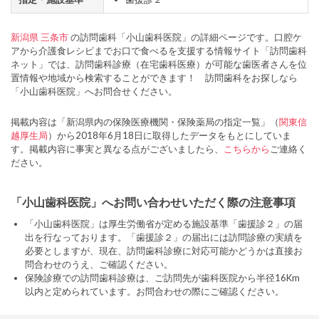
新潟県
三条市
の訪問歯科「小山歯科医院」の詳細ページです。口腔ケ
アから介護食レシピまでお口で食べるを支援する情報サイト「訪問歯科
ネット」では、訪問歯科診療（在宅歯科医療）が可能な歯医者さんを位
置情報や地域から検索することができます！ 訪問歯科をお探しなら
「小山歯科医院」へお問合せください。
掲載内容は「新潟県内の保険医療機関・保険薬局の指定一覧」（
関東信
越厚生局
）から2018年6月18日に取得したデータをもとにしていま
す。掲載内容に事実と異なる点がございましたら、
こちらから
ご連絡く
ださい。
「小山歯科医院」へお問い合わせいただく際の注意事項
「小山歯科医院」は厚生労働省が定める施設基準「歯援診２」の届
出を行なっております。「歯援診２」の届出には訪問診療の実績を
必要としますが、現在、訪問歯科診療に対応可能かどうかは直接お
問合わせのうえ、ご確認ください。
保険診療での訪問歯科診療は、ご訪問先が歯科医院から半径16Km
以内と定められています。お問合わせの際にご確認ください。