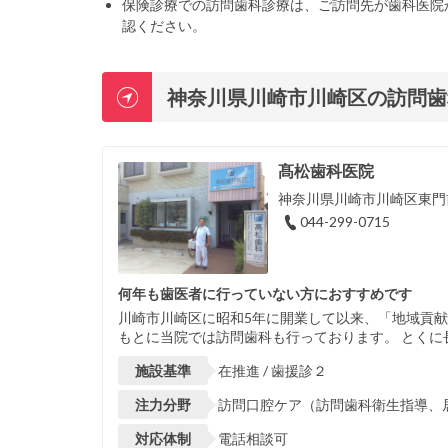
保険診療での訪問歯科診療は、ご訪問先が歯科医院
認ください。
神奈川県川崎市川崎区の訪問歯
髙松歯科医院
神奈川県川崎市川崎区東門前2
044-299-0715
何年も歯医者に行っていない方におすすめです
川崎市川崎区に昭和5年に開業して以来、「地域貢
もとに当院では訪問歯科も行っております。 とくに
施設基準
在推進 / 歯援診２
注力分野
訪問口腔ケア（訪問歯科衛生指導、居
対応体制
電話相談可