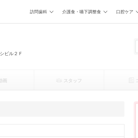
訪問歯科
介護食・嚥下調整食
口腔ケア
シビル２Ｆ
動画
スタッフ