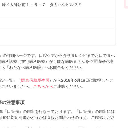
崎市川崎区大師駅前１－６－７ タカハシビル２Ｆ
」の詳細ページです。口腔ケアから介護食レシピまでお口で食べ
問歯科診療（在宅歯科医療）が可能な歯医者さんを位置情報や地
なら「わたなべ歯科医院」へお問合せください。
指定一覧」（
関東信越厚生局
）から2018年6月18日に取得したデ
がございましたら、
こちらから
ご連絡ください。
際の注意事項
準「口管強」の届出を行なっております。「口管強」の届出には
診療に対応可能かどうかは直接お問合わせのうえ、ご確認くださ