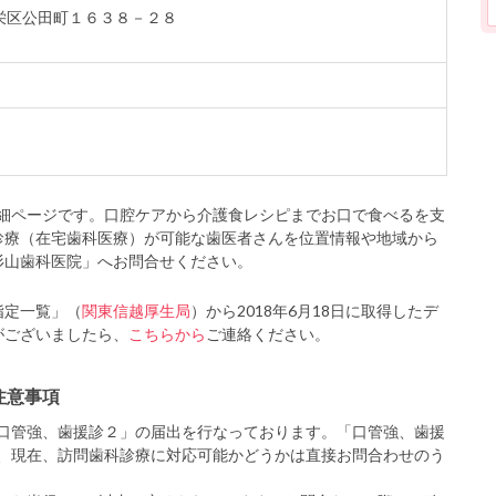
浜市栄区公田町１６３８－２８
細ページです。口腔ケアから介護食レシピまでお口で食べるを支
診療（在宅歯科医療）が可能な歯医者さんを位置情報や地域から
杉山歯科医院」へお問合せください。
指定一覧」（
関東信越厚生局
）から2018年6月18日に取得したデ
がございましたら、
こちらから
ご連絡ください。
注意事項
口管強、歯援診２」の届出を行なっております。「口管強、歯援
、現在、訪問歯科診療に対応可能かどうかは直接お問合わせのう