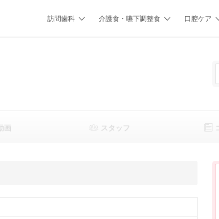
訪問歯科
介護食・嚥下調整食
口腔ケア
動画
スタッフ