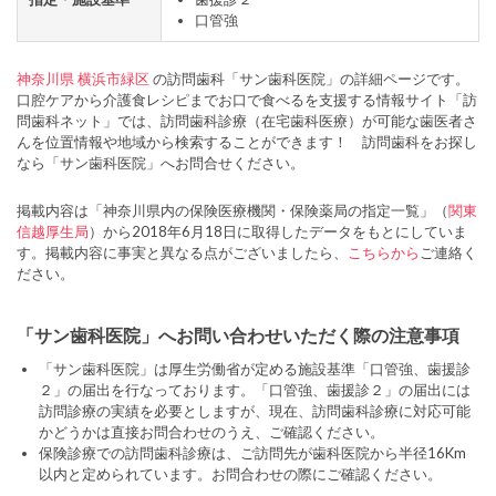
口管強
神奈川県
横浜市緑区
の訪問歯科「サン歯科医院」の詳細ページです。
口腔ケアから介護食レシピまでお口で食べるを支援する情報サイト「訪
問歯科ネット」では、訪問歯科診療（在宅歯科医療）が可能な歯医者さ
んを位置情報や地域から検索することができます！ 訪問歯科をお探し
なら「サン歯科医院」へお問合せください。
掲載内容は「神奈川県内の保険医療機関・保険薬局の指定一覧」（
関東
信越厚生局
）から2018年6月18日に取得したデータをもとにしていま
す。掲載内容に事実と異なる点がございましたら、
こちらから
ご連絡く
ださい。
「サン歯科医院」へお問い合わせいただく際の注意事項
「サン歯科医院」は厚生労働省が定める施設基準「口管強、歯援診
２」の届出を行なっております。「口管強、歯援診２」の届出には
訪問診療の実績を必要としますが、現在、訪問歯科診療に対応可能
かどうかは直接お問合わせのうえ、ご確認ください。
保険診療での訪問歯科診療は、ご訪問先が歯科医院から半径16Km
以内と定められています。お問合わせの際にご確認ください。