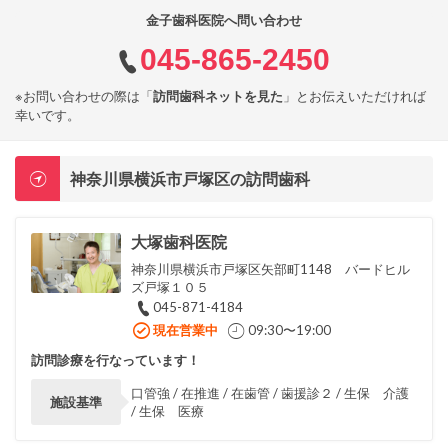
金子歯科医院へ問い合わせ
045-865-2450
※お問い合わせの際は「
訪問歯科ネットを見た
」とお伝えいただければ
幸いです。
神奈川県横浜市戸塚区の訪問歯科
大塚歯科医院
神奈川県横浜市戸塚区矢部町1148 バードヒル
ズ戸塚１０５
045-871-4184
現在営業中
09:30〜19:00
訪問診療を行なっています！
口管強 / 在推進 / 在歯管 / 歯援診２ / 生保 介護
施設基準
/ 生保 医療