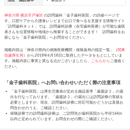
神奈川県
横浜市戸塚区
の訪問歯科「金子歯科医院」の詳細ページで
す。口腔ケアから介護食レシピまでお口で食べるを支援する情報サイト
「訪問歯科ネット」では、訪問歯科診療（在宅歯科医療）が可能な歯医
者さんを位置情報や地域から検索することができます！ 訪問歯科をお
探しなら「金子歯科医院」へお問合せください。
掲載内容は「神奈川県内の保険医療機関・保険薬局の指定一覧」（
関東
信越厚生局
）から2018年6月18日に取得したデータをもとにしていま
す。掲載内容に事実と異なる点がございましたら、
こちらから
ご連絡く
ださい。
「金子歯科医院」へお問い合わせいただく際の注意事項
「金子歯科医院」は厚生労働省が定める施設基準「歯援診２」の届
出を行なっております。「歯援診２」の届出には訪問診療の実績を
必要としますが、現在、訪問歯科診療に対応可能かどうかは直接お
問合わせのうえ、ご確認ください。
保険診療での訪問歯科診療は、ご訪問先が歯科医院から半径16Km
以内と定められています。お問合わせの際にご確認ください。