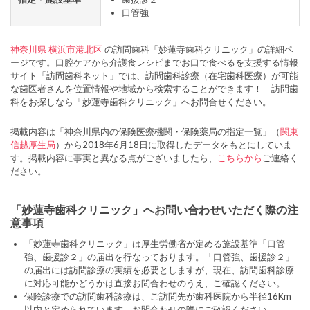
口管強
神奈川県
横浜市港北区
の訪問歯科「妙蓮寺歯科クリニック」の詳細ペ
ージです。口腔ケアから介護食レシピまでお口で食べるを支援する情報
サイト「訪問歯科ネット」では、訪問歯科診療（在宅歯科医療）が可能
な歯医者さんを位置情報や地域から検索することができます！ 訪問歯
科をお探しなら「妙蓮寺歯科クリニック」へお問合せください。
掲載内容は「神奈川県内の保険医療機関・保険薬局の指定一覧」（
関東
信越厚生局
）から2018年6月18日に取得したデータをもとにしていま
す。掲載内容に事実と異なる点がございましたら、
こちらから
ご連絡く
ださい。
「妙蓮寺歯科クリニック」へお問い合わせいただく際の注
意事項
「妙蓮寺歯科クリニック」は厚生労働省が定める施設基準「口管
強、歯援診２」の届出を行なっております。「口管強、歯援診２」
の届出には訪問診療の実績を必要としますが、現在、訪問歯科診療
に対応可能かどうかは直接お問合わせのうえ、ご確認ください。
保険診療での訪問歯科診療は、ご訪問先が歯科医院から半径16Km
以内と定められています。お問合わせの際にご確認ください。