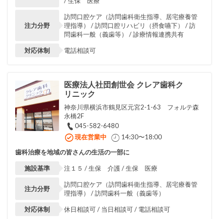
/ 生保 医療
訪問口腔ケア（訪問歯科衛生指導、居宅療養管
注力分野
理指導） / 訪問口腔リハビリ（摂食嚥下） / 訪
問歯科一般（義歯等） / 診療情報連携共有
対応体制
電話相談可
医療法人社団創世会 クレア歯科ク
リニック
神奈川県横浜市鶴見区元宮2-1-63 フォルテ森
永橋2F
045-582-6480
現在営業中
14:30〜18:00
歯科治療を地域の皆さんの生活の一部に
施設基準
注１５ / 生保 介護 / 生保 医療
訪問口腔ケア（訪問歯科衛生指導、居宅療養管
注力分野
理指導） / 訪問歯科一般（義歯等）
対応体制
休日相談可 / 当日相談可 / 電話相談可