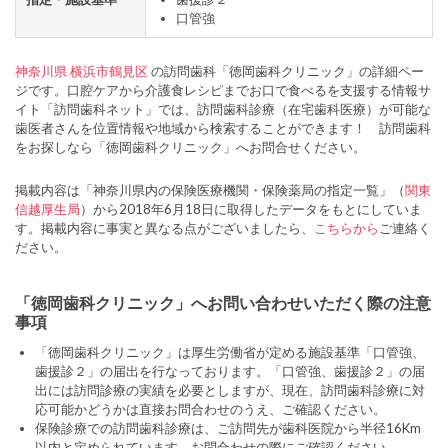
口管強
神奈川県
横浜市鶴見区
の訪問歯科「徳岡歯科クリニック」の詳細ペー
ジです。口腔ケアから介護食レシピまでお口で食べるを支援する情報サ
イト「訪問歯科ネット」では、訪問歯科診療（在宅歯科医療）が可能な
歯医者さんを位置情報や地域から検索することができます！ 訪問歯科
をお探しなら「徳岡歯科クリニック」へお問合せください。
掲載内容は「神奈川県内の保険医療機関・保険薬局の指定一覧」（
関東
信越厚生局
）から2018年6月18日に取得したデータをもとにしていま
す。掲載内容に事実と異なる点がございましたら、
こちらから
ご連絡く
ださい。
「徳岡歯科クリニック」へお問い合わせいただく際の注意
事項
「徳岡歯科クリニック」は厚生労働省が定める施設基準「口管強、
歯援診２」の届出を行なっております。「口管強、歯援診２」の届
出には訪問診療の実績を必要としますが、現在、訪問歯科診療に対
応可能かどうかは直接お問合わせのうえ、ご確認ください。
保険診療での訪問歯科診療は、ご訪問先が歯科医院から半径16Km
以内と定められています。お問合わせの際にご確認ください。