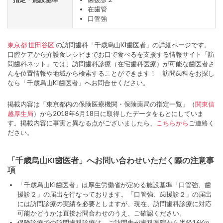
在歯管
口管強
東京都
世田谷区
の訪問歯科「千歳烏山KI歯医者」の詳細ページです。
口腔ケアから介護食レシピまでお口で食べるを支援する情報サイト「訪
問歯科ネット」では、訪問歯科診療（在宅歯科医療）が可能な歯医者さ
んを位置情報や地域から検索することができます！ 訪問歯科をお探し
なら「千歳烏山KI歯医者」へお問合せください。
掲載内容は「東京都内の保険医療機関・保険薬局の指定一覧」（
関東信
越厚生局
）から2018年6月18日に取得したデータをもとにしていま
す。掲載内容に事実と異なる点がございましたら、
こちらから
ご連絡く
ださい。
「千歳烏山KI歯医者」へお問い合わせいただく際の注意事
項
「千歳烏山KI歯医者」は厚生労働省が定める施設基準「口管強、歯
援診２」の届出を行なっております。「口管強、歯援診２」の届出
には訪問診療の実績を必要としますが、現在、訪問歯科診療に対応
可能かどうかは直接お問合わせのうえ、ご確認ください。
保険診療での訪問歯科診療は、ご訪問先が歯科医院から半径16Km