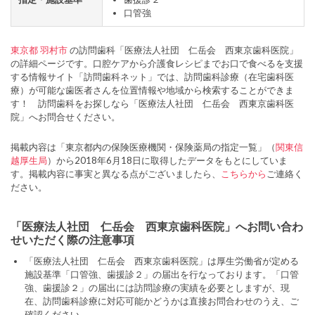
口管強
東京都
羽村市
の訪問歯科「医療法人社団 仁岳会 西東京歯科医院」
の詳細ページです。口腔ケアから介護食レシピまでお口で食べるを支援
する情報サイト「訪問歯科ネット」では、訪問歯科診療（在宅歯科医
療）が可能な歯医者さんを位置情報や地域から検索することができま
す！ 訪問歯科をお探しなら「医療法人社団 仁岳会 西東京歯科医
院」へお問合せください。
掲載内容は「東京都内の保険医療機関・保険薬局の指定一覧」（
関東信
越厚生局
）から2018年6月18日に取得したデータをもとにしていま
す。掲載内容に事実と異なる点がございましたら、
こちらから
ご連絡く
ださい。
「医療法人社団 仁岳会 西東京歯科医院」へお問い合わ
せいただく際の注意事項
「医療法人社団 仁岳会 西東京歯科医院」は厚生労働省が定める
施設基準「口管強、歯援診２」の届出を行なっております。「口管
強、歯援診２」の届出には訪問診療の実績を必要としますが、現
在、訪問歯科診療に対応可能かどうかは直接お問合わせのうえ、ご
確認ください。