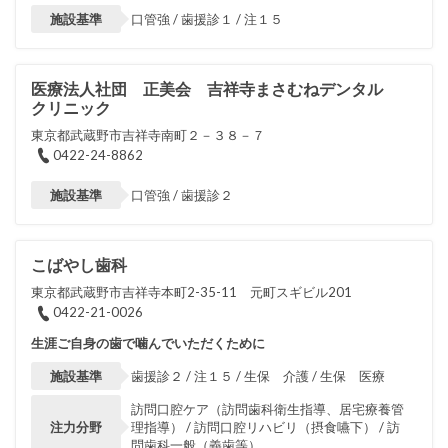
施設基準
口管強 / 歯援診１ / 注１５
医療法人社団 正美会 吉祥寺まさむねデンタル
クリニック
東京都武蔵野市吉祥寺南町２－３８－７
0422-24-8862
施設基準
口管強 / 歯援診２
こばやし歯科
東京都武蔵野市吉祥寺本町2-35-11 元町スギビル201
0422-21-0026
生涯ご自身の歯で噛んでいただくために
施設基準
歯援診２ / 注１５ / 生保 介護 / 生保 医療
訪問口腔ケア（訪問歯科衛生指導、居宅療養管
注力分野
理指導） / 訪問口腔リハビリ（摂食嚥下） / 訪
問歯科一般（義歯等）