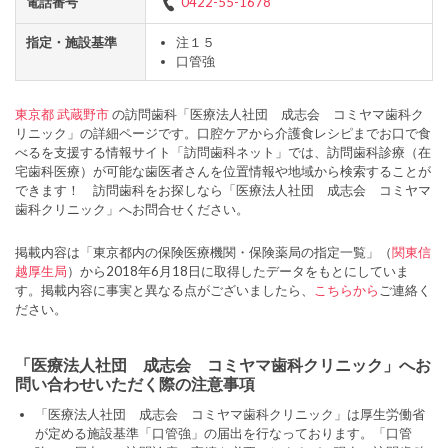
電話番号
0422-55-1678
指定・施設基準
注１５
口管強
東京都
武蔵野市
の訪問歯科「医療法人社団 成志会 コミヤマ歯科ク
リニック」の詳細ページです。口腔ケアから介護食レシピまでお口で食
べるを支援する情報サイト「訪問歯科ネット」では、訪問歯科診療（在
宅歯科医療）が可能な歯医者さんを位置情報や地域から検索することが
できます！ 訪問歯科をお探しなら「医療法人社団 成志会 コミヤマ
歯科クリニック」へお問合せください。
掲載内容は「東京都内の保険医療機関・保険薬局の指定一覧」（
関東信
越厚生局
）から2018年6月18日に取得したデータをもとにしていま
す。掲載内容に事実と異なる点がございましたら、
こちらから
ご連絡く
ださい。
「医療法人社団 成志会 コミヤマ歯科クリニック」へお
問い合わせいただく際の注意事項
「医療法人社団 成志会 コミヤマ歯科クリニック」は厚生労働省
が定める施設基準「口管強」の届出を行なっております。「口管