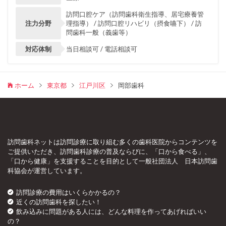
訪問口腔ケア（訪問歯科衛生指導、居宅療養管
注力分野
理指導） / 訪問口腔リハビリ（摂食嚥下） / 訪
問歯科一般（義歯等）
対応体制
当日相談可 / 電話相談可
ホーム
東京都
江戸川区
岡部歯科
訪問歯科ネットは訪問診療に取り組む多くの歯科医院からコンテンツを
ご提供いただき、訪問歯科診療の普及ならびに、「口から食べる」、
「口から健康」を支援することを目的として一般社団法人 日本訪問歯
科協会が運営しています。
訪問診療の費用はいくらかかるの？
近くの訪問歯科を探したい！
飲み込みに問題がある人には、どんな料理を作ってあげればいい
の？