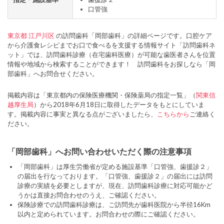
口管強
東京都
江戸川区
の訪問歯科「岡部歯科」の詳細ページです。口腔ケア
から介護食レシピまでお口で食べるを支援する情報サイト「訪問歯科ネ
ット」では、訪問歯科診療（在宅歯科医療）が可能な歯医者さんを位置
情報や地域から検索することができます！ 訪問歯科をお探しなら「岡
部歯科」へお問合せください。
掲載内容は「東京都内の保険医療機関・保険薬局の指定一覧」（
関東信
越厚生局
）から2018年6月18日に取得したデータをもとにしていま
す。掲載内容に事実と異なる点がございましたら、
こちらから
ご連絡く
ださい。
「岡部歯科」へお問い合わせいただく際の注意事項
「岡部歯科」は厚生労働省が定める施設基準「口管強、歯援診２」
の届出を行なっております。「口管強、歯援診２」の届出には訪問
診療の実績を必要としますが、現在、訪問歯科診療に対応可能かど
うかは直接お問合わせのうえ、ご確認ください。
保険診療での訪問歯科診療は、ご訪問先が歯科医院から半径16Km
以内と定められています。お問合わせの際にご確認ください。