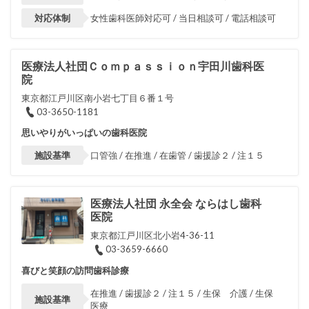
対応体制
女性歯科医師対応可 / 当日相談可 / 電話相談可
医療法人社団Ｃｏｍｐａｓｓｉｏｎ宇田川歯科医
院
東京都江戸川区南小岩七丁目６番１号
03-3650-1181
思いやりがいっぱいの歯科医院
施設基準
口管強 / 在推進 / 在歯管 / 歯援診２ / 注１５
医療法人社団 永全会 ならはし歯科
医院
東京都江戸川区北小岩4-36-11
03-3659-6660
喜びと笑顔の訪問歯科診療
在推進 / 歯援診２ / 注１５ / 生保 介護 / 生保
施設基準
医療