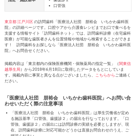
口管強
東京都
江戸川区
の訪問歯科「医療法人社団 朋裕会 いちかわ歯科医
院」の詳細ページです。口腔ケアから介護食レシピまでお口で食べるを
支援する情報サイト「訪問歯科ネット」では、訪問歯科診療（在宅歯科
医療）が可能な歯医者さんを位置情報や地域から検索することができま
す！ 訪問歯科をお探しなら「医療法人社団 朋裕会 いちかわ歯科医
院」へお問合せください。
掲載内容は「東京都内の保険医療機関・保険薬局の指定一覧」（
関東信
越厚生局
）から2018年6月18日に取得したデータをもとにしていま
す。掲載内容に事実と異なる点がございましたら、
こちらから
ご連絡く
ださい。
「医療法人社団 朋裕会 いちかわ歯科医院」へお問い合
わせいただく際の注意事項
「医療法人社団 朋裕会 いちかわ歯科医院」は厚生労働省が定め
る施設基準「口管強、歯援診２」の届出を行なっております。「口
管強、歯援診２」の届出には訪問診療の実績を必要としますが、現
在、訪問歯科診療に対応可能かどうかは直接お問合わせのうえ、ご
確認ください。