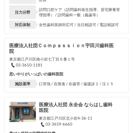
訪問口腔ケア（訪問歯科衛生指導、居宅療養管
注力分野
理指導） / 訪問歯科一般（義歯等）
対応体制
女性歯科医師対応可 / 当日相談可 / 電話相談可
医療法人社団Ｃｏｍｐａｓｓｉｏｎ宇田川歯科医
院
東京都江戸川区南小岩七丁目６番１号
03-3650-1181
思いやりがいっぱいの歯科医院
施設基準
口管強 / 在推進 / 在歯管 / 歯援診２ / 注１５
医療法人社団 永全会 ならはし歯科
医院
東京都江戸川区北小岩4-36-11
03-3659-6660