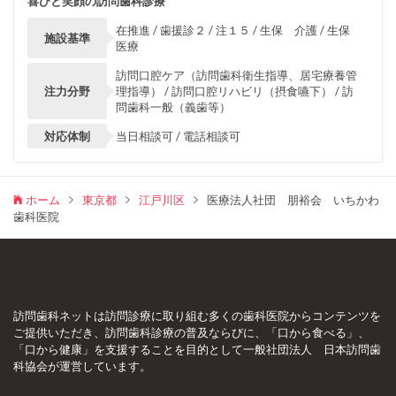
喜びと笑顔の訪問歯科診療
在推進 / 歯援診２ / 注１５ / 生保 介護 / 生保
施設基準
医療
訪問口腔ケア（訪問歯科衛生指導、居宅療養管
注力分野
理指導） / 訪問口腔リハビリ（摂食嚥下） / 訪
問歯科一般（義歯等）
対応体制
当日相談可 / 電話相談可
ホーム
東京都
江戸川区
医療法人社団 朋裕会 いちかわ
歯科医院
訪問歯科ネットは訪問診療に取り組む多くの歯科医院からコンテンツを
ご提供いただき、訪問歯科診療の普及ならびに、「口から食べる」、
「口から健康」を支援することを目的として一般社団法人 日本訪問歯
科協会が運営しています。