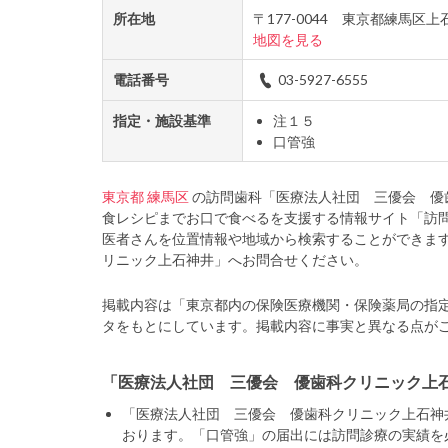
所在地
〒177-0044 東京都練馬
地図を見る
電話番号
03-5927-6555
指定・施設基準
注１５
口管強
東京都
練馬区
の訪問歯科「医療法人社団 三優会 優
食レシピまでお口で食べるを支援する情報サイト「訪
医者さんを位置情報や地域から検索することができま
リニック上石神井」へお問合せください。
掲載内容は「東京都内の保険医療機関・保険薬局の指
タをもとにしています。掲載内容に事実と異なる点が
「医療法人社団 三優会 優歯科クリニック上
「医療法人社団 三優会 優歯科クリニック上石神
おります。「口管強」の届出には訪問診療の実績を