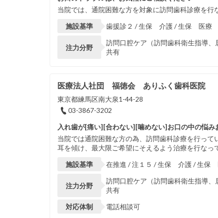
当院では、通院困難な方を対象に訪問歯科診療を行
施設基準
歯援診２ / 生保 介護 / 生保 医療
訪問口腔ケア（訪問歯科衛生指導、居宅
注力分野
共有
医療法人社団 福徳会 ありふく歯科医院
東京都練馬区南大泉1-44-28
03-3867-3202
入れ歯が[痛い][合わない][噛めない]お口の中の悩
当院では通院困難な方の為、訪問歯科診療を行って
耳を傾け、最大限ご希望にそえるよう治療を行なって
施設基準
在推進 / 注１５ / 生保 介護 / 生保
訪問口腔ケア（訪問歯科衛生指導、居宅
注力分野
共有
対応体制
電話相談可