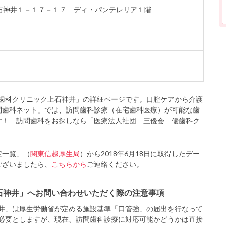
区上石神井１－１７－１７ ディ・パンテレリア１階
歯科クリニック上石神井」の詳細ページです。口腔ケアから介護
問歯科ネット」では、訪問歯科診療（在宅歯科医療）が可能な歯
す！ 訪問歯科をお探しなら「医療法人社団 三優会 優歯科ク
定一覧」（
関東信越厚生局
）から2018年6月18日に取得したデー
ございましたら、
こちらから
ご連絡ください。
石神井」へお問い合わせいただく際の注意事項
井」は厚生労働省が定める施設基準「口管強」の届出を行なって
必要としますが、現在、訪問歯科診療に対応可能かどうかは直接