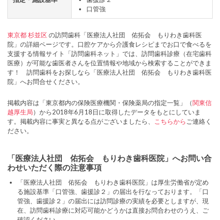
口管強
東京都
杉並区
の訪問歯科「医療法人社団 佑拓会 もりわき歯科医
院」の詳細ページです。口腔ケアから介護食レシピまでお口で食べるを
支援する情報サイト「訪問歯科ネット」では、訪問歯科診療（在宅歯科
医療）が可能な歯医者さんを位置情報や地域から検索することができま
す！ 訪問歯科をお探しなら「医療法人社団 佑拓会 もりわき歯科医
院」へお問合せください。
掲載内容は「東京都内の保険医療機関・保険薬局の指定一覧」（
関東信
越厚生局
）から2018年6月18日に取得したデータをもとにしていま
す。掲載内容に事実と異なる点がございましたら、
こちらから
ご連絡く
ださい。
「医療法人社団 佑拓会 もりわき歯科医院」へお問い合
わせいただく際の注意事項
「医療法人社団 佑拓会 もりわき歯科医院」は厚生労働省が定め
る施設基準「口管強、歯援診２」の届出を行なっております。「口
管強、歯援診２」の届出には訪問診療の実績を必要としますが、現
在、訪問歯科診療に対応可能かどうかは直接お問合わせのうえ、ご
確認ください。