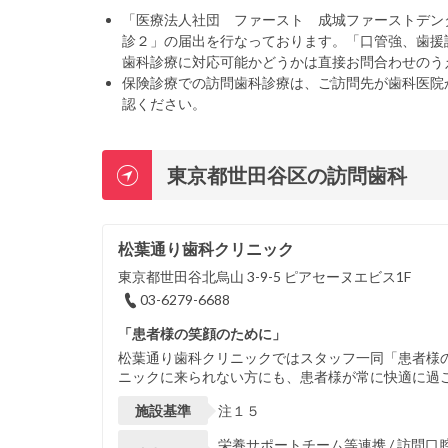
「医療法人社団 ファースト 成城ファーストデン
診２」の届出を行なっております。「口管強、歯援
歯科診療に対応可能かどうかは直接お問合わせのう
保険診療での訪問歯科診療は、ご訪問先が歯科医院
認ください。
東京都世田谷区の訪問歯科
松葉通り歯科クリニック
東京都世田谷北烏山 3-9-5 ピアセーヌエビス1F
03-6279-6688
「患者様の笑顔のために」
松葉通り歯科クリニックではスタッフ一同「患者様
ニックに来られない方にも、患者様が常に快適に過
施設基準
注１５
栄養サポートチーム等連携 / 訪問口