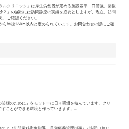
タルクリニック」は厚生労働省が定める施設基準「口管強、歯援
診２」の届出には訪問診療の実績を必要としますが、現在、訪問
え、ご確認ください。
から半径16Km以内と定められています。お問合わせの際にご確
の笑顔のために」をモットーに日々研鑽を積んでいます。クリ
ごすことができる環境と作っていきます。…
腔ケア（訪問歯科衛生指導、居宅療養管理指導） / 訪問口腔リ