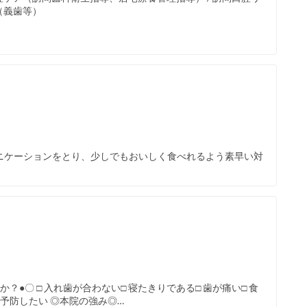
（義歯等）
ニケーションをとり、少しでもおいしく食べれるよう素早い対
●〇 □ 入れ歯が合わない□ 寝たきりである□ 歯が痛い□ 食
を予防したい ◎本院の強み◎…