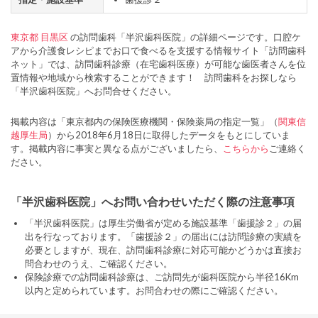
東京都
目黒区
の訪問歯科「半沢歯科医院」の詳細ページです。口腔ケ
アから介護食レシピまでお口で食べるを支援する情報サイト「訪問歯科
ネット」では、訪問歯科診療（在宅歯科医療）が可能な歯医者さんを位
置情報や地域から検索することができます！ 訪問歯科をお探しなら
「半沢歯科医院」へお問合せください。
掲載内容は「東京都内の保険医療機関・保険薬局の指定一覧」（
関東信
越厚生局
）から2018年6月18日に取得したデータをもとにしていま
す。掲載内容に事実と異なる点がございましたら、
こちらから
ご連絡く
ださい。
「半沢歯科医院」へお問い合わせいただく際の注意事項
「半沢歯科医院」は厚生労働省が定める施設基準「歯援診２」の届
出を行なっております。「歯援診２」の届出には訪問診療の実績を
必要としますが、現在、訪問歯科診療に対応可能かどうかは直接お
問合わせのうえ、ご確認ください。
保険診療での訪問歯科診療は、ご訪問先が歯科医院から半径16Km
以内と定められています。お問合わせの際にご確認ください。