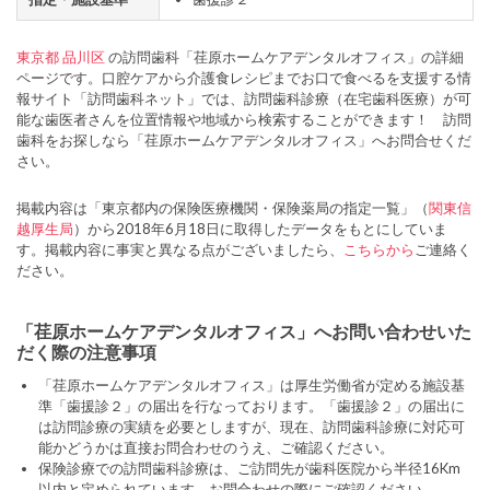
東京都
品川区
の訪問歯科「荏原ホームケアデンタルオフィス」の詳細
ページです。口腔ケアから介護食レシピまでお口で食べるを支援する情
報サイト「訪問歯科ネット」では、訪問歯科診療（在宅歯科医療）が可
能な歯医者さんを位置情報や地域から検索することができます！ 訪問
歯科をお探しなら「荏原ホームケアデンタルオフィス」へお問合せくだ
さい。
掲載内容は「東京都内の保険医療機関・保険薬局の指定一覧」（
関東信
越厚生局
）から2018年6月18日に取得したデータをもとにしていま
す。掲載内容に事実と異なる点がございましたら、
こちらから
ご連絡く
ださい。
「荏原ホームケアデンタルオフィス」へお問い合わせいた
だく際の注意事項
「荏原ホームケアデンタルオフィス」は厚生労働省が定める施設基
準「歯援診２」の届出を行なっております。「歯援診２」の届出に
は訪問診療の実績を必要としますが、現在、訪問歯科診療に対応可
能かどうかは直接お問合わせのうえ、ご確認ください。
保険診療での訪問歯科診療は、ご訪問先が歯科医院から半径16Km
以内と定められています。お問合わせの際にご確認ください。