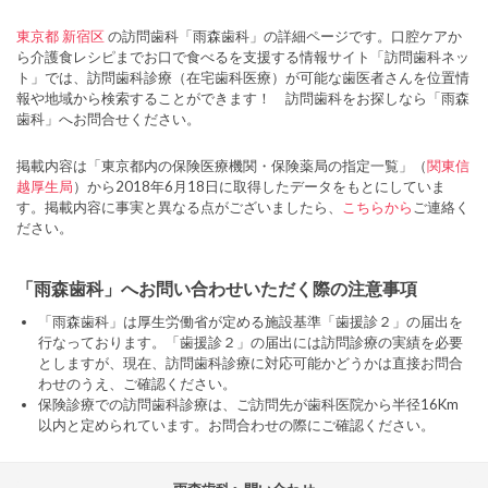
東京都
新宿区
の訪問歯科「雨森歯科」の詳細ページです。口腔ケアか
ら介護食レシピまでお口で食べるを支援する情報サイト「訪問歯科ネッ
ト」では、訪問歯科診療（在宅歯科医療）が可能な歯医者さんを位置情
報や地域から検索することができます！ 訪問歯科をお探しなら「雨森
歯科」へお問合せください。
掲載内容は「東京都内の保険医療機関・保険薬局の指定一覧」（
関東信
越厚生局
）から2018年6月18日に取得したデータをもとにしていま
す。掲載内容に事実と異なる点がございましたら、
こちらから
ご連絡く
ださい。
「雨森歯科」へお問い合わせいただく際の注意事項
「雨森歯科」は厚生労働省が定める施設基準「歯援診２」の届出を
行なっております。「歯援診２」の届出には訪問診療の実績を必要
としますが、現在、訪問歯科診療に対応可能かどうかは直接お問合
わせのうえ、ご確認ください。
保険診療での訪問歯科診療は、ご訪問先が歯科医院から半径16Km
以内と定められています。お問合わせの際にご確認ください。