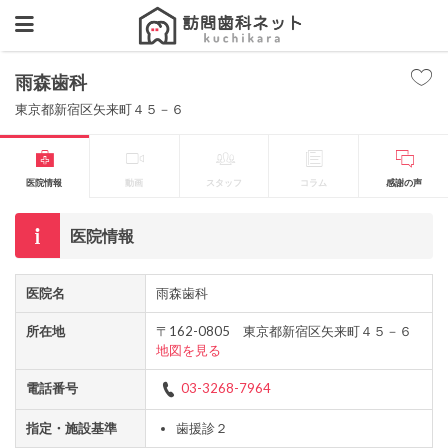
雨森歯科
東京都新宿区矢来町４５－６
医院情報
動画
スタッフ
コラム
感謝の声
医院情報
医院名
雨森歯科
所在地
〒162-0805 東京都新宿区矢来町４５－６
地図を見る
電話番号
03-3268-7964
指定・施設基準
歯援診２