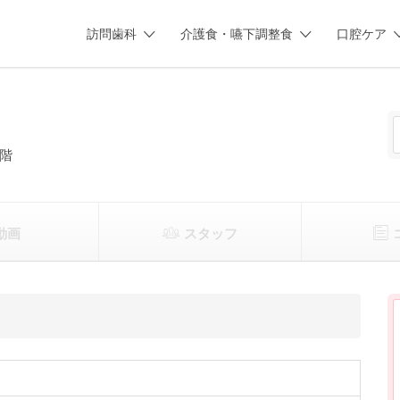
訪問歯科
介護食・嚥下調整食
口腔ケア
階
動画
スタッフ