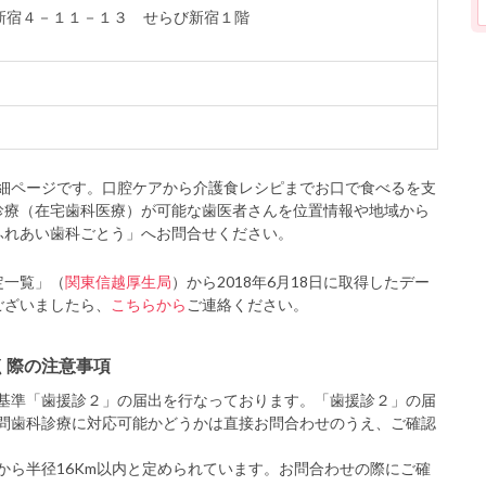
区北新宿４－１１－１３ せらび新宿１階
細ページです。口腔ケアから介護食レシピまでお口で食べるを支
診療（在宅歯科医療）が可能な歯医者さんを位置情報や地域から
ふれあい歯科ごとう」へお問合せください。
定一覧」（
関東信越厚生局
）から2018年6月18日に取得したデー
ございましたら、
こちらから
ご連絡ください。
く際の注意事項
基準「歯援診２」の届出を行なっております。「歯援診２」の届
問歯科診療に対応可能かどうかは直接お問合わせのうえ、ご確認
から半径16Km以内と定められています。お問合わせの際にご確