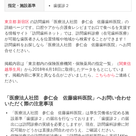
指定・施設基準
歯援診２
東京都
新宿区
の訪問歯科「医療法人社団 参仁会 佐藤歯科医院」の
詳細ページです。口腔ケアから介護食レシピまでお口で食べるを支援す
る情報サイト「訪問歯科ネット」では、訪問歯科診療（在宅歯科医療）
が可能な歯医者さんを位置情報や地域から検索することができます！
訪問歯科をお探しなら「医療法人社団 参仁会 佐藤歯科医院」へお問
合せください。
掲載内容は「東京都内の保険医療機関・保険薬局の指定一覧」（
関東信
越厚生局
）から2018年6月18日に取得したデータをもとにしていま
す。掲載内容に事実と異なる点がございましたら、
こちらから
ご連絡く
ださい。
「医療法人社団 参仁会 佐藤歯科医院」へお問い合わせ
いただく際の注意事項
「医療法人社団 参仁会 佐藤歯科医院」は厚生労働省が定める施
設基準「歯援診２」の届出を行なっております。「歯援診２」の届
出には訪問診療の実績を必要としますが、現在、訪問歯科診療に対
応可能かどうかは直接お問合わせのうえ、ご確認ください。
保険診療での訪問歯科診療は、ご訪問先が歯科医院から半径16Km