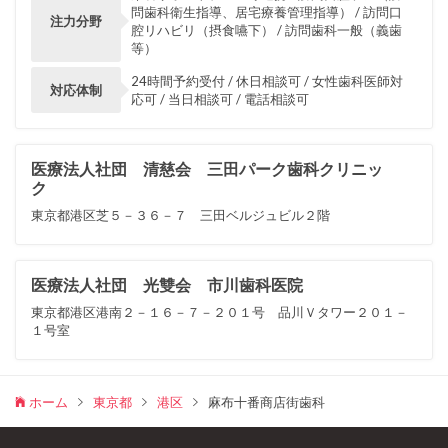
問歯科衛生指導、居宅療養管理指導） / 訪問口
注力分野
腔リハビリ（摂食嚥下） / 訪問歯科一般（義歯
等）
24時間予約受付 / 休日相談可 / 女性歯科医師対
対応体制
応可 / 当日相談可 / 電話相談可
医療法人社団 清慈会 三田パーク歯科クリニッ
ク
東京都港区芝５－３６－７ 三田ベルジュビル２階
医療法人社団 光雙会 市川歯科医院
東京都港区港南２－１６－７－２０１号 品川Ｖタワー２０１－
１号室
ホーム
東京都
港区
麻布十番商店街歯科