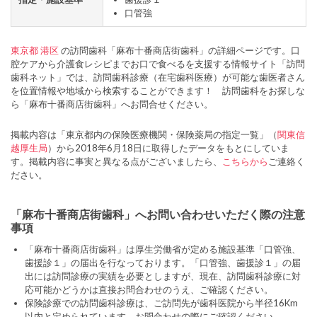
口管強
東京都
港区
の訪問歯科「麻布十番商店街歯科」の詳細ページです。口
腔ケアから介護食レシピまでお口で食べるを支援する情報サイト「訪問
歯科ネット」では、訪問歯科診療（在宅歯科医療）が可能な歯医者さん
を位置情報や地域から検索することができます！ 訪問歯科をお探しな
ら「麻布十番商店街歯科」へお問合せください。
掲載内容は「東京都内の保険医療機関・保険薬局の指定一覧」（
関東信
越厚生局
）から2018年6月18日に取得したデータをもとにしていま
す。掲載内容に事実と異なる点がございましたら、
こちらから
ご連絡く
ださい。
「麻布十番商店街歯科」へお問い合わせいただく際の注意
事項
「麻布十番商店街歯科」は厚生労働省が定める施設基準「口管強、
歯援診１」の届出を行なっております。「口管強、歯援診１」の届
出には訪問診療の実績を必要としますが、現在、訪問歯科診療に対
応可能かどうかは直接お問合わせのうえ、ご確認ください。
保険診療での訪問歯科診療は、ご訪問先が歯科医院から半径16Km
以内と定められています。お問合わせの際にご確認ください。