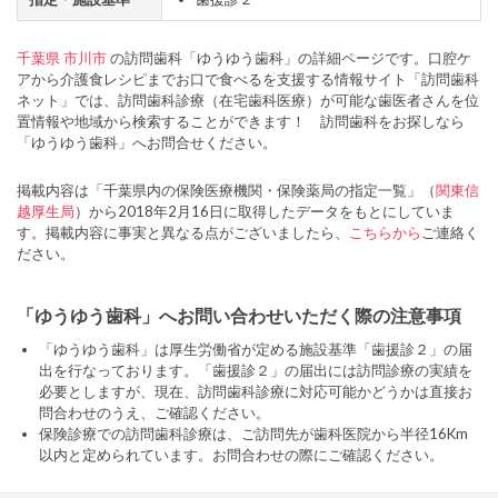
千葉県
市川市
の訪問歯科「ゆうゆう歯科」の詳細ページです。口腔ケ
アから介護食レシピまでお口で食べるを支援する情報サイト「訪問歯科
ネット」では、訪問歯科診療（在宅歯科医療）が可能な歯医者さんを位
置情報や地域から検索することができます！ 訪問歯科をお探しなら
「ゆうゆう歯科」へお問合せください。
掲載内容は「千葉県内の保険医療機関・保険薬局の指定一覧」（
関東信
越厚生局
）から2018年2月16日に取得したデータをもとにしていま
す。掲載内容に事実と異なる点がございましたら、
こちらから
ご連絡く
ださい。
「ゆうゆう歯科」へお問い合わせいただく際の注意事項
「ゆうゆう歯科」は厚生労働省が定める施設基準「歯援診２」の届
出を行なっております。「歯援診２」の届出には訪問診療の実績を
必要としますが、現在、訪問歯科診療に対応可能かどうかは直接お
問合わせのうえ、ご確認ください。
保険診療での訪問歯科診療は、ご訪問先が歯科医院から半径16Km
以内と定められています。お問合わせの際にご確認ください。