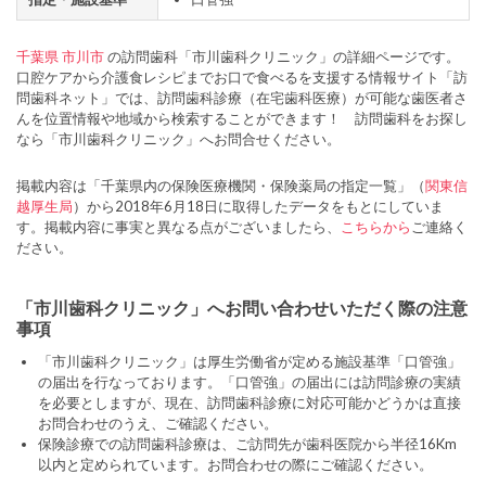
千葉県
市川市
の訪問歯科「市川歯科クリニック」の詳細ページです。
口腔ケアから介護食レシピまでお口で食べるを支援する情報サイト「訪
問歯科ネット」では、訪問歯科診療（在宅歯科医療）が可能な歯医者さ
んを位置情報や地域から検索することができます！ 訪問歯科をお探し
なら「市川歯科クリニック」へお問合せください。
掲載内容は「千葉県内の保険医療機関・保険薬局の指定一覧」（
関東信
越厚生局
）から2018年6月18日に取得したデータをもとにしていま
す。掲載内容に事実と異なる点がございましたら、
こちらから
ご連絡く
ださい。
「市川歯科クリニック」へお問い合わせいただく際の注意
事項
「市川歯科クリニック」は厚生労働省が定める施設基準「口管強」
の届出を行なっております。「口管強」の届出には訪問診療の実績
を必要としますが、現在、訪問歯科診療に対応可能かどうかは直接
お問合わせのうえ、ご確認ください。
保険診療での訪問歯科診療は、ご訪問先が歯科医院から半径16Km
以内と定められています。お問合わせの際にご確認ください。