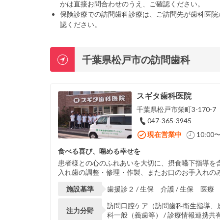
かは直接お問合わせのうえ、ご確認ください。
保険診療での訪問歯科診療は、ご訪問先が歯科医院
認ください。
千葉県松戸市の訪問歯科
スギタ歯科医院
千葉県松戸市栄町3-170-7
047-365-3945
現在営業中
10:00〜
食べる喜び、噛める幸せを
患者様との心のふれあいを大切に、摂食嚥下指導を
入れ歯の調整・修理・作製、またお口のお手入れのみ
施設基準
歯援診２ / 生保 介護 / 生保 医療
訪問口腔ケア（訪問歯科衛生指導、居宅
注力分野
科一般（義歯等） / 診療情報連携共