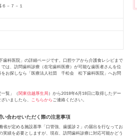
日暮６－７－１
下歯科医院」の詳細ページです。口腔ケアから介護食レシピまで
」では、訪問歯科診療（在宅歯科医療）が可能な歯医者さんを位
科をお探しなら「医療法人社団 千松会 松下歯科医院」へお問
定一覧」（
関東信越厚生局
）から2018年6月18日に取得したデー
ございましたら、
こちらから
ご連絡ください。
問い合わせいただく際の注意事項
働省が定める施設基準「口管強、歯援診２」の届出を行なってお
の実績を必要としますが、現在、訪問歯科診療に対応可能かどう