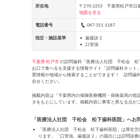
所在地
〒270-2253 千葉県松戸市
地図を見る
電話番号
047-311-1187
指定・施設基準
歯援診２
口管強
千葉県
松戸市
の訪問歯科「医療法人社団 千松会 松
お口で食べるを支援する情報サイト「訪問歯科ネット
置情報や地域から検索することができます！ 訪問歯
合せください。
掲載内容は「千葉県内の保険医療機関・保険薬局の指
タをもとにしています。掲載内容に事実と異なる点が
「医療法人社団 千松会 松下歯科医院」へお
「医療法人社団 千松会 松下歯科医院」は厚生労
ります。「口管強、歯援診２」の届出には訪問診療