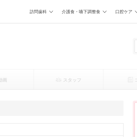
訪問歯科
介護食・嚥下調整食
口腔ケア
動画
スタッフ