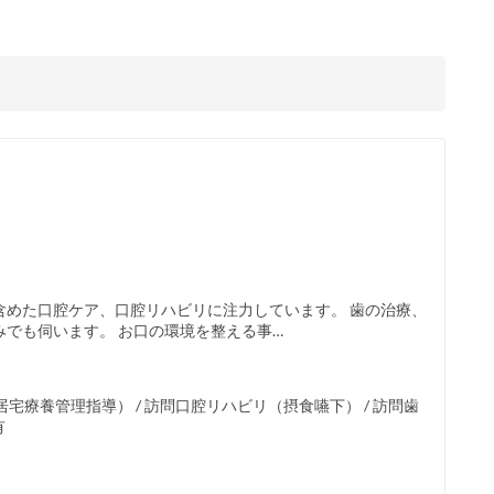
含めた口腔ケア、口腔リハビリに注力しています。 歯の治療、
でも伺います。 お口の環境を整える事…
療養管理指導） / 訪問口腔リハビリ（摂食嚥下） / 訪問歯
有