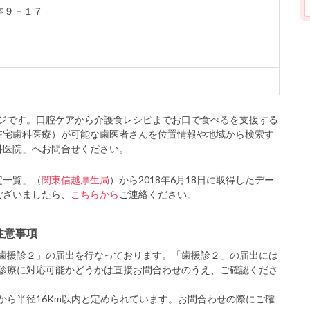
根本９－１７
ジです。口腔ケアから介護食レシピまでお口で食べるを支援する
在宅歯科医療）が可能な歯医者さんを位置情報や地域から検索す
科医院」へお問合せください。
定一覧」（
関東信越厚生局
）から2018年6月18日に取得したデー
ございましたら、
こちらから
ご連絡ください。
注意事項
歯援診２」の届出を行なっております。「歯援診２」の届出には
診療に対応可能かどうかは直接お問合わせのうえ、ご確認くださ
から半径16Km以内と定められています。お問合わせの際にご確