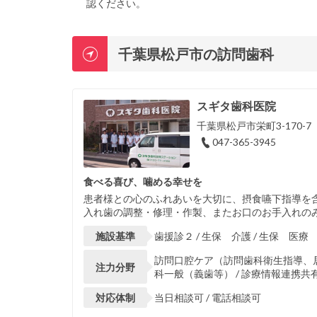
認ください。
千葉県松戸市の訪問歯科
スギタ歯科医院
千葉県松戸市栄町3-170-7
047-365-3945
食べる喜び、噛める幸せを
患者様との心のふれあいを大切に、摂食嚥下指導を
入れ歯の調整・修理・作製、またお口のお手入れのみ
施設基準
歯援診２ / 生保 介護 / 生保 医療
訪問口腔ケア（訪問歯科衛生指導、居宅
注力分野
科一般（義歯等） / 診療情報連携共
対応体制
当日相談可 / 電話相談可