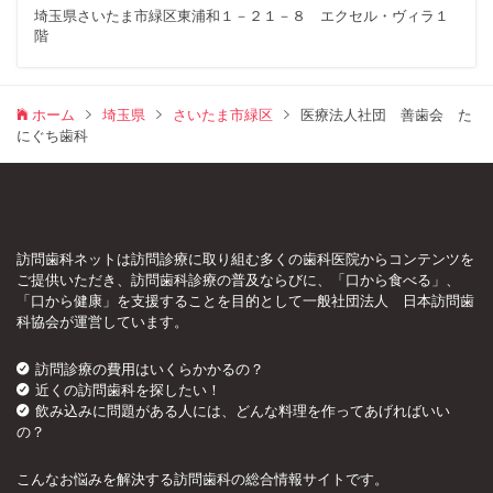
埼玉県さいたま市緑区東浦和１－２１－８ エクセル・ヴィラ１
階
ホーム
埼玉県
さいたま市緑区
医療法人社団 善歯会 た
にぐち歯科
訪問歯科ネットは訪問診療に取り組む多くの歯科医院からコンテンツを
ご提供いただき、訪問歯科診療の普及ならびに、「口から食べる」、
「口から健康」を支援することを目的として一般社団法人 日本訪問歯
科協会が運営しています。
訪問診療の費用はいくらかかるの？
近くの訪問歯科を探したい！
飲み込みに問題がある人には、どんな料理を作ってあげればいい
の？
こんなお悩みを解決する訪問歯科の総合情報サイトです。