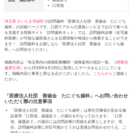
口管強
埼玉県
さいたま市緑区
の訪問歯科「医療法人社団 善歯会 たにぐち
歯科」の詳細ページです。口腔ケアから介護食レシピまでお口で食べる
を支援する情報サイト「訪問歯科ネット」では、訪問歯科診療（在宅歯
科医療）が可能な歯医者さんを位置情報や地域から検索することができ
ます！ 訪問歯科をお探しなら「医療法人社団 善歯会 たにぐち歯
科」へお問合せください。
掲載内容は「埼玉県内の保険医療機関・保険薬局の指定一覧」（
関東信
越厚生局
）から2018年6月18日に取得したデータをもとにしていま
す。掲載内容に事実と異なる点がございましたら、
こちらから
ご連絡く
ださい。
「医療法人社団 善歯会 たにぐち歯科」へお問い合わせ
いただく際の注意事項
「医療法人社団 善歯会 たにぐち歯科」は厚生労働省が定める施
設基準「口管強、歯援診２」の届出を行なっております。「口管
強、歯援診２」の届出には訪問診療の実績を必要としますが、現
在、訪問歯科診療に対応可能かどうかは直接お問合わせのうえ、ご
確認ください。