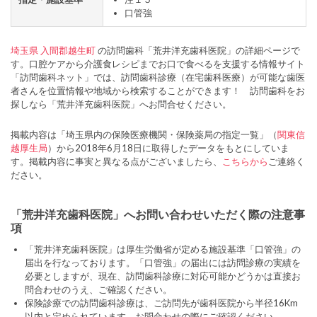
口管強
埼玉県
入間郡越生町
の訪問歯科「荒井洋充歯科医院」の詳細ページで
す。口腔ケアから介護食レシピまでお口で食べるを支援する情報サイト
「訪問歯科ネット」では、訪問歯科診療（在宅歯科医療）が可能な歯医
者さんを位置情報や地域から検索することができます！ 訪問歯科をお
探しなら「荒井洋充歯科医院」へお問合せください。
掲載内容は「埼玉県内の保険医療機関・保険薬局の指定一覧」（
関東信
越厚生局
）から2018年6月18日に取得したデータをもとにしていま
す。掲載内容に事実と異なる点がございましたら、
こちらから
ご連絡く
ださい。
「荒井洋充歯科医院」へお問い合わせいただく際の注意事
項
「荒井洋充歯科医院」は厚生労働省が定める施設基準「口管強」の
届出を行なっております。「口管強」の届出には訪問診療の実績を
必要としますが、現在、訪問歯科診療に対応可能かどうかは直接お
問合わせのうえ、ご確認ください。
保険診療での訪問歯科診療は、ご訪問先が歯科医院から半径16Km
以内と定められています。お問合わせの際にご確認ください。