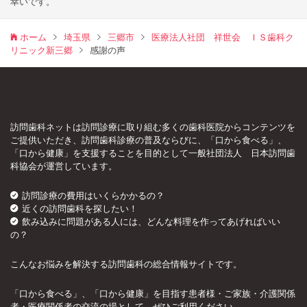
幸いです。
ホーム
埼玉県
三郷市
医療法人社団 祥世会 ＩＳ歯科ク
リニック新三郷
感謝の声
訪問歯科ネットは訪問診療に取り組む多くの歯科医院からコンテンツを
ご提供いただき、訪問歯科診療の普及ならびに、「口から食べる」、
「口から健康」を支援することを目的として一般社団法人 日本訪問歯
科協会が運営しています。
訪問診療の費用はいくらかかるの？
近くの訪問歯科を探したい！
飲み込みに問題がある人には、どんな料理を作ってあげればいい
の？
こんなお悩みを解決する訪問歯科の総合情報サイトです。
「口から食べる」、「口から健康」を目指す患者様・ご家族・介護関係
者・医療関係者の交流の場として、ぜひご利用ください。