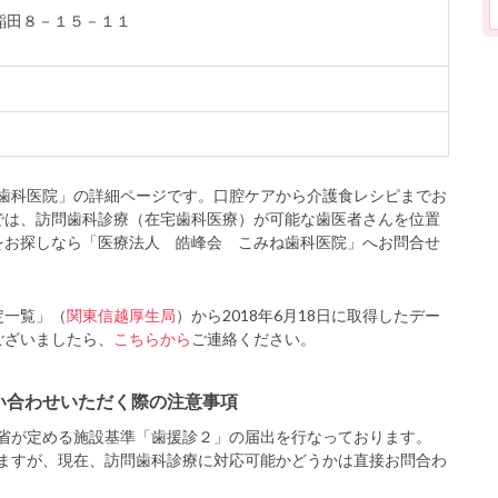
早稲田８－１５－１１
歯科医院」の詳細ページです。口腔ケアから介護食レシピまでお
では、訪問歯科診療（在宅歯科医療）が可能な歯医者さんを位置
をお探しなら「医療法人 皓峰会 こみね歯科医院」へお問合せ
定一覧」（
関東信越厚生局
）から2018年6月18日に取得したデー
ございましたら、
こちらから
ご連絡ください。
い合わせいただく際の注意事項
省が定める施設基準「歯援診２」の届出を行なっております。
ますが、現在、訪問歯科診療に対応可能かどうかは直接お問合わ