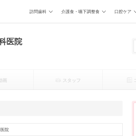
訪問歯科
介護食・嚥下調整食
口腔ケア
科医院
動画
スタッフ
科医院