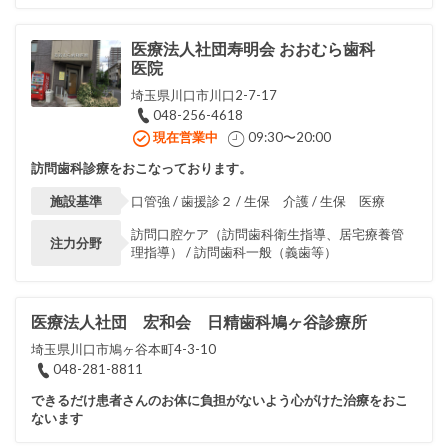
医療法人社団寿明会 おおむら歯科
医院
埼玉県川口市川口2-7-17
048-256-4618
現在営業中
09:30〜20:00
訪問歯科診療をおこなっております。
施設基準
口管強 / 歯援診２ / 生保 介護 / 生保 医療
訪問口腔ケア（訪問歯科衛生指導、居宅療養管
注力分野
理指導） / 訪問歯科一般（義歯等）
医療法人社団 宏和会 日精歯科鳩ヶ谷診療所
埼玉県川口市鳩ヶ谷本町4-3-10
048-281-8811
できるだけ患者さんのお体に負担がないよう心がけた治療をおこ
ないます