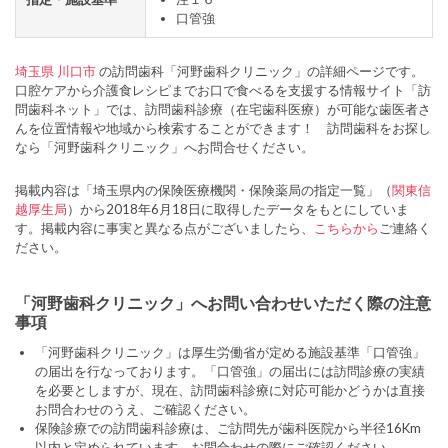
口管強
埼玉県
川口市
の訪問歯科「河野歯科クリニック」の詳細ページです。
口腔ケアから介護食レシピまでお口で食べるを支援する情報サイト「訪
問歯科ネット」では、訪問歯科診療（在宅歯科医療）が可能な歯医者さ
んを位置情報や地域から検索することができます！ 訪問歯科をお探し
なら「河野歯科クリニック」へお問合せください。
掲載内容は「埼玉県内の保険医療機関・保険薬局の指定一覧」（
関東信
越厚生局
）から2018年6月18日に取得したデータをもとにしていま
す。掲載内容に事実と異なる点がございましたら、
こちらから
ご連絡く
ださい。
「河野歯科クリニック」へお問い合わせいただく際の注意
事項
「河野歯科クリニック」は厚生労働省が定める施設基準「口管強」
の届出を行なっております。「口管強」の届出には訪問診療の実績
を必要としますが、現在、訪問歯科診療に対応可能かどうかは直接
お問合わせのうえ、ご確認ください。
保険診療での訪問歯科診療は、ご訪問先が歯科医院から半径16Km
以内と定められています。お問合わせの際にご確認ください。