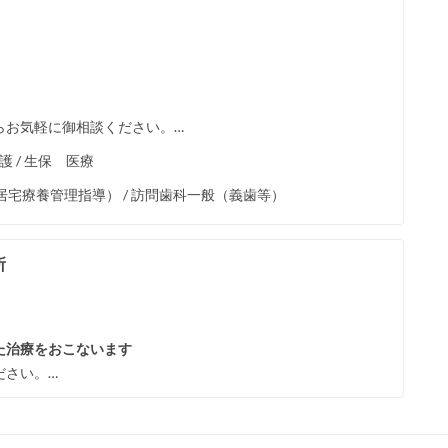
らお気軽に御相談ください。…
介護 / 生保 医療
宅療養管理指導） / 訪問歯科一般（義歯等）
所
た治療をおこないます
ださい。…