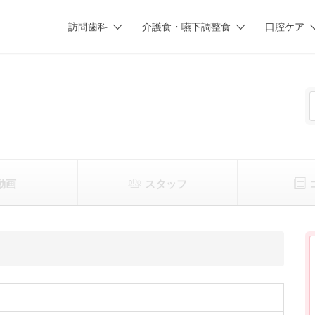
訪問歯科
介護食・嚥下調整食
口腔ケア
動画
スタッフ