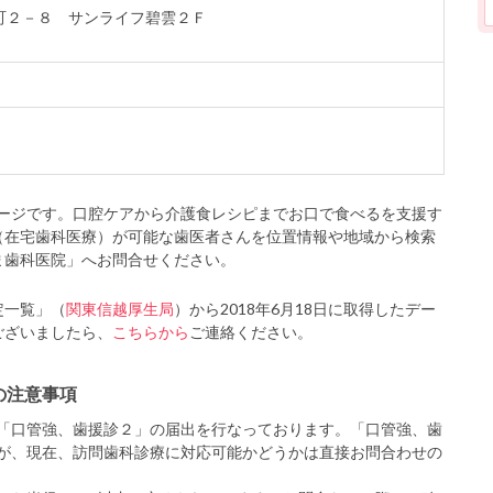
市仲町２－８ サンライフ碧雲２Ｆ
ージです。口腔ケアから介護食レシピまでお口で食べるを支援す
（在宅歯科医療）が可能な歯医者さんを位置情報や地域から検索
ま歯科医院」へお問合せください。
定一覧」（
関東信越厚生局
）から2018年6月18日に取得したデー
ございましたら、
こちらから
ご連絡ください。
の注意事項
「口管強、歯援診２」の届出を行なっております。「口管強、歯
が、現在、訪問歯科診療に対応可能かどうかは直接お問合わせの