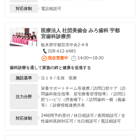
対応体制
電話相談可
医療法人 社団美歯会 みろ歯科 宇都
宮歯科診療所
栃木県宇都宮市中央2-4-8
028-612-6485
現在営業中
14:00〜18:30
歯科診療を通して家族の絆と健康を促進する
施設基準
注１６ / 生保 医療
栄養サポートチーム等連携 / 訪問口腔ケア（訪
問歯科衛生指導、居宅療養管理指導） / 訪問口
注力分野
腔リハビリ（摂食嚥下） / 訪問歯科一般（義歯
等） / 診療情報連携共有
24時間予約受付 / 休日相談可 / 夜間相談可 / 女
対応体制
性歯科医師対応可 / 当日相談可 / 電話相談可