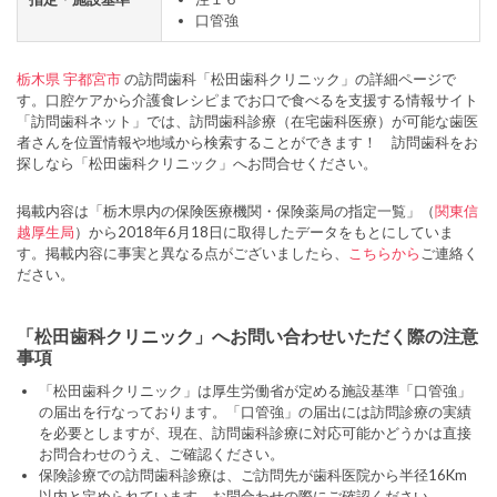
口管強
栃木県
宇都宮市
の訪問歯科「松田歯科クリニック」の詳細ページで
す。口腔ケアから介護食レシピまでお口で食べるを支援する情報サイト
「訪問歯科ネット」では、訪問歯科診療（在宅歯科医療）が可能な歯医
者さんを位置情報や地域から検索することができます！ 訪問歯科をお
探しなら「松田歯科クリニック」へお問合せください。
掲載内容は「栃木県内の保険医療機関・保険薬局の指定一覧」（
関東信
越厚生局
）から2018年6月18日に取得したデータをもとにしていま
す。掲載内容に事実と異なる点がございましたら、
こちらから
ご連絡く
ださい。
「松田歯科クリニック」へお問い合わせいただく際の注意
事項
「松田歯科クリニック」は厚生労働省が定める施設基準「口管強」
の届出を行なっております。「口管強」の届出には訪問診療の実績
を必要としますが、現在、訪問歯科診療に対応可能かどうかは直接
お問合わせのうえ、ご確認ください。
保険診療での訪問歯科診療は、ご訪問先が歯科医院から半径16Km
以内と定められています。お問合わせの際にご確認ください。