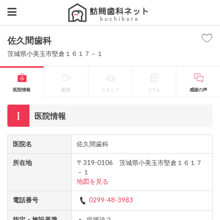
佐久間歯科
茨城県小美玉市堅倉１６１７－１
医院情報
動画
スタッフ
コラム
感謝の声
医院情報
医院名
佐久間歯科
所在地
〒319-0106 茨城県小美玉市堅倉１６１７
－１
地図を見る
電話番号
0299-48-3983
指定・施設基準
歯援診２