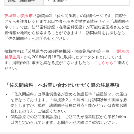
茨城県
小美玉市
の訪問歯科「佐久間歯科」の詳細ページです。口腔ケ
アから介護食レシピまでお口で食べるを支援する情報サイト「訪問歯科
ネット」では、訪問歯科診療（在宅歯科医療）が可能な歯医者さんを位
置情報や地域から検索することができます！ 訪問歯科をお探しなら
「佐久間歯科」へお問合せください。
掲載内容は「茨城県内の保険医療機関・保険薬局の指定一覧」（
関東信
越厚生局
）から2018年6月18日に取得したデータをもとにしていま
す。掲載内容に事実と異なる点がございましたら、
こちらから
ご連絡く
ださい。
「佐久間歯科」へお問い合わせいただく際の注意事項
「佐久間歯科」は厚生労働省が定める施設基準「歯援診２」の届出
を行なっております。「歯援診２」の届出には訪問診療の実績を必
要としますが、現在、訪問歯科診療に対応可能かどうかは直接お問
合わせのうえ、ご確認ください。
保険診療での訪問歯科診療は、ご訪問先が歯科医院から半径16Km
以内と定められています。お問合わせの際にご確認ください。