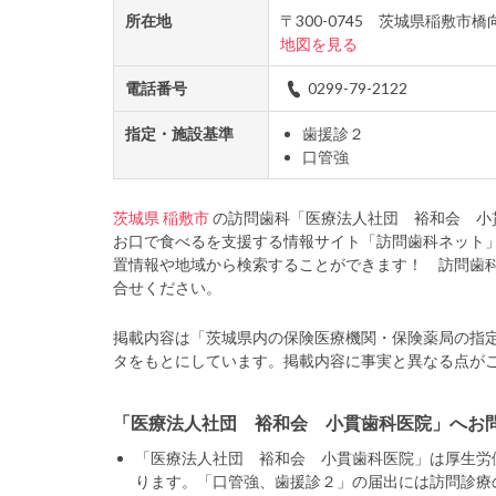
所在地
〒300-0745 茨城県稲敷市
地図を見る
電話番号
0299-79-2122
指定・施設基準
歯援診２
口管強
茨城県
稲敷市
の訪問歯科「医療法人社団 裕和会 小
お口で食べるを支援する情報サイト「訪問歯科ネット
置情報や地域から検索することができます！ 訪問歯
合せください。
掲載内容は「茨城県内の保険医療機関・保険薬局の指
タをもとにしています。掲載内容に事実と異なる点が
「医療法人社団 裕和会 小貫歯科医院」へお
「医療法人社団 裕和会 小貫歯科医院」は厚生労
ります。「口管強、歯援診２」の届出には訪問診療