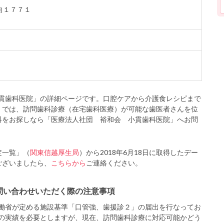
橋向１７７１
貫歯科医院」の詳細ページです。口腔ケアから介護食レシピまで
」では、訪問歯科診療（在宅歯科医療）が可能な歯医者さんを位
科をお探しなら「医療法人社団 裕和会 小貫歯科医院」へお問
定一覧」（
関東信越厚生局
）から2018年6月18日に取得したデー
ございましたら、
こちらから
ご連絡ください。
問い合わせいただく際の注意事項
働省が定める施設基準「口管強、歯援診２」の届出を行なってお
の実績を必要としますが、現在、訪問歯科診療に対応可能かどう