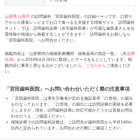
山形県
山形市
の訪問歯科「宮田歯科医院」の詳細ページです。口腔ケ
アから介護食レシピまでお口で食べるを支援する情報サイト「訪問歯科
ネット」では、訪問歯科診療（在宅歯科医療）が可能な歯医者さんを位
置情報や地域から検索することができます！ 訪問歯科をお探しなら
「宮田歯科医院」へお問合せください。
掲載内容は「山形県内の保険医療機関・保険薬局の指定一覧」（
東北厚
生局
）から2018年6月18日に取得したデータをもとにしています。掲
載内容に事実と異なる点がございましたら、
こちらから
ご連絡くださ
い。
「宮田歯科医院」へお問い合わせいただく際の注意事項
「宮田歯科医院」は厚生労働省が定める施設基準「口管強」の届出
を行なっております。「口管強」の届出には訪問診療の実績を必要
としますが、現在、訪問歯科診療に対応可能かどうかは直接お問合
わせのうえ、ご確認ください。
保険診療での訪問歯科診療は、ご訪問先が歯科医院から半径16Km
以内と定められています。お問合わせの際にご確認ください。