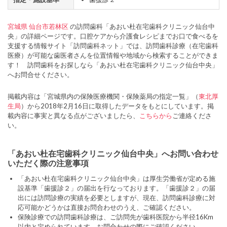
宮城県
仙台市若林区
の訪問歯科「あおい杜在宅歯科クリニック仙台中
央」の詳細ページです。口腔ケアから介護食レシピまでお口で食べるを
支援する情報サイト「訪問歯科ネット」では、訪問歯科診療（在宅歯科
医療）が可能な歯医者さんを位置情報や地域から検索することができま
す！ 訪問歯科をお探しなら「あおい杜在宅歯科クリニック仙台中央」
へお問合せください。
掲載内容は「宮城県内の保険医療機関・保険薬局の指定一覧」（
東北厚
生局
）から2018年2月16日に取得したデータをもとにしています。掲
載内容に事実と異なる点がございましたら、
こちらから
ご連絡くださ
い。
「あおい杜在宅歯科クリニック仙台中央」へお問い合わせ
いただく際の注意事項
「あおい杜在宅歯科クリニック仙台中央」は厚生労働省が定める施
設基準「歯援診２」の届出を行なっております。「歯援診２」の届
出には訪問診療の実績を必要としますが、現在、訪問歯科診療に対
応可能かどうかは直接お問合わせのうえ、ご確認ください。
保険診療での訪問歯科診療は、ご訪問先が歯科医院から半径16Km
以内と定められています。お問合わせの際にご確認ください。