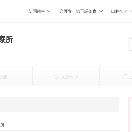
訪問歯科
介護食・嚥下調整食
口腔ケア
療所
動画
スタッフ
療所