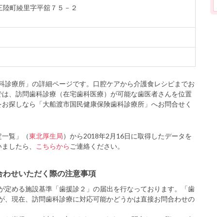
渡市三陸町綾里字平舘７５－２
科診療所」の詳細ページです。口腔ケアから介護食レシピまでお
では、訪問歯科診療（在宅歯科医療）が可能な歯医者さんを位置
をお探しなら「大船渡市国民健康保険歯科診療所」へお問合せく
定一覧」（
東北厚生局
）から2018年2月16日に取得したデータを
いましたら、
こちらから
ご連絡ください。
合わせいただく際の注意事項
が定める施設基準「歯援診２」の届出を行なっております。「歯
が、現在、訪問歯科診療に対応可能かどうかは直接お問合わせの