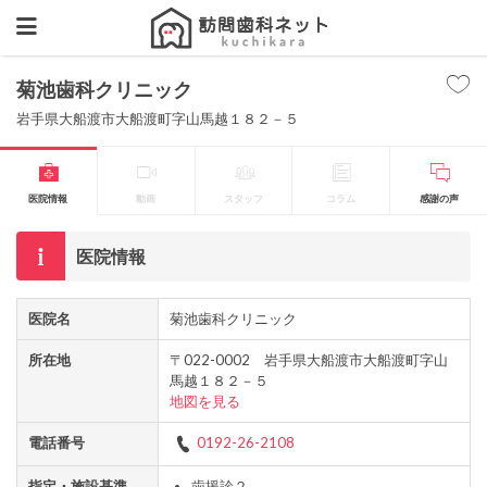
菊池歯科クリニック
岩手県大船渡市大船渡町字山馬越１８２－５
医院情報
動画
スタッフ
コラム
感謝の声
医院情報
医院名
菊池歯科クリニック
所在地
〒022-0002 岩手県大船渡市大船渡町字山
馬越１８２－５
地図を見る
電話番号
0192-26-2108
指定・施設基準
歯援診２