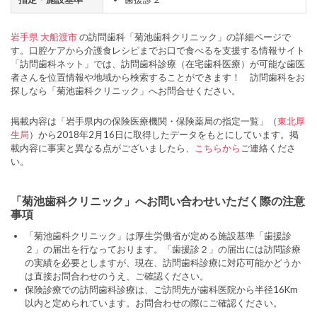
岩手県
大船渡市
の訪問歯科「菊池歯科クリニック」の詳細ページで
す。口腔ケアから介護食レシピまでお口で食べるを支援する情報サイト
「訪問歯科ネット」では、訪問歯科診療（在宅歯科医療）が可能な歯医
者さんを位置情報や地域から検索することができます！ 訪問歯科をお
探しなら「菊池歯科クリニック」へお問合せください。
掲載内容は「岩手県内の保険医療機関・保険薬局の指定一覧」（
東北厚
生局
）から2018年2月16日に取得したデータをもとにしています。掲
載内容に事実と異なる点がございましたら、
こちらから
ご連絡くださ
い。
「菊池歯科クリニック」へお問い合わせいただく際の注意
事項
「菊池歯科クリニック」は厚生労働省が定める施設基準「歯援診
２」の届出を行なっております。「歯援診２」の届出には訪問診療
の実績を必要としますが、現在、訪問歯科診療に対応可能かどうか
は直接お問合わせのうえ、ご確認ください。
保険診療での訪問歯科診療は、ご訪問先が歯科医院から半径16Km
以内と定められています。お問合わせの際にご確認ください。