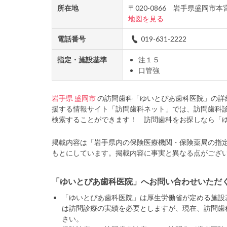
所在地
〒020-0866 岩手県盛岡市
地図を見る
電話番号
019-631-2222
指定・施設基準
注１５
口管強
岩手県
盛岡市
の訪問歯科「ゆいとぴあ歯科医院」の詳
援する情報サイト「訪問歯科ネット」では、訪問歯科
検索することができます！ 訪問歯科をお探しなら「
掲載内容は「岩手県内の保険医療機関・保険薬局の指
もとにしています。掲載内容に事実と異なる点がござ
「ゆいとぴあ歯科医院」へお問い合わせいただ
「ゆいとぴあ歯科医院」は厚生労働省が定める施設
は訪問診療の実績を必要としますが、現在、訪問歯
さい。