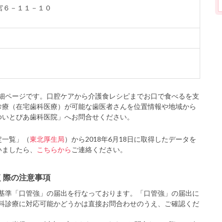
本宮６－１１－１０
細ページです。口腔ケアから介護食レシピまでお口で食べるを支
診療（在宅歯科医療）が可能な歯医者さんを位置情報や地域から
ゆいとぴあ歯科医院」へお問合せください。
定一覧」（
東北厚生局
）から2018年6月18日に取得したデータを
いましたら、
こちらから
ご連絡ください。
く際の注意事項
基準「口管強」の届出を行なっております。「口管強」の届出に
科診療に対応可能かどうかは直接お問合わせのうえ、ご確認くだ