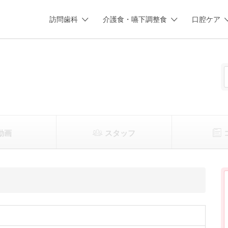
訪問歯科
介護食・嚥下調整食
口腔ケア
動画
スタッフ