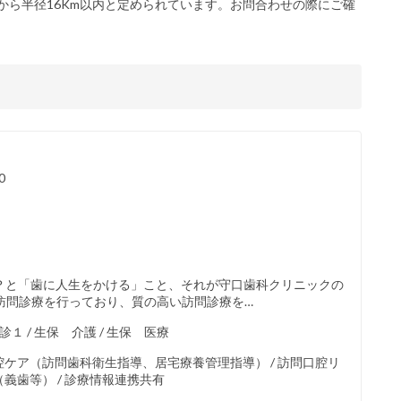
から半径16Km以内と定められています。お問合わせの際にご確
0
？と「歯に人生をかける」こと、それが守口歯科クリニックの
ら訪問診療を行っており、質の高い訪問診療を…
援診１ / 生保 介護 / 生保 医療
腔ケア（訪問歯科衛生指導、居宅療養管理指導） / 訪問口腔リ
（義歯等） / 診療情報連携共有