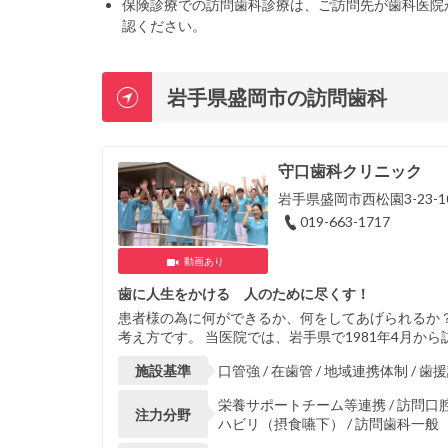
保険診療での訪問歯科診療は、ご訪問先が歯科医院
認ください。
岩手県盛岡市の訪問歯科
守口歯科クリニック
岩手県盛岡市西松園3-23-1
019-663-1717
動画あり
歯に人生をかける 人のために尽くす！
患者様の為に何ができるか、何をしてあげられるか
考え方です。 当医院では、岩手県で1981年4月か
施設基準
口管強 / 在歯管 / 地域連携体制 / 歯
栄養サポートチーム等連携 / 訪問口
注力分野
ハビリ（摂食嚥下） / 訪問歯科一般