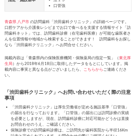
口管強
青森県
八戸市
の訪問歯科「渋田歯科クリニック」の詳細ページです。
口腔ケアから介護食レシピまでお口で食べるを支援する情報サイト「訪
問歯科ネット」では、訪問歯科診療（在宅歯科医療）が可能な歯医者さ
んを位置情報や地域から検索することができます！ 訪問歯科をお探し
なら「渋田歯科クリニック」へお問合せください。
掲載内容は「青森県内の保険医療機関・保険薬局の指定一覧」（
東北厚
生局
）から2018年6月18日に取得したデータをもとにしています。掲
載内容に事実と異なる点がございましたら、
こちらから
ご連絡くださ
い。
「渋田歯科クリニック」へお問い合わせいただく際の注意
事項
「渋田歯科クリニック」は厚生労働省が定める施設基準「口管強」
の届出を行なっております。「口管強」の届出には訪問診療の実績
を必要としますが、現在、訪問歯科診療に対応可能かどうかは直接
お問合わせのうえ、ご確認ください。
保険診療での訪問歯科診療は、ご訪問先が歯科医院から半径16Km
以内と定められています。お問合わせの際にご確認ください。