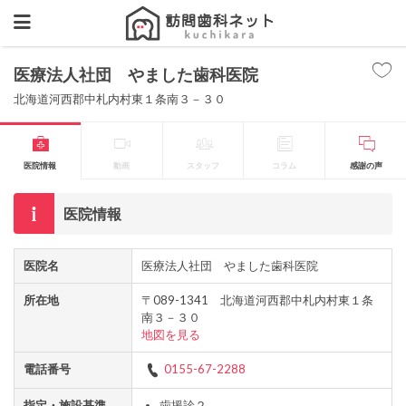
医療法人社団 やました歯科医院
北海道河西郡中札内村東１条南３－３０
医院情報
動画
スタッフ
コラム
感謝の声
医院情報
医院名
医療法人社団 やました歯科医院
所在地
〒089-1341 北海道河西郡中札内村東１条
南３－３０
地図を見る
電話番号
0155-67-2288
指定・施設基準
歯援診２