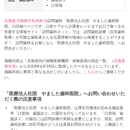
口管強
北海道
河西郡中札内村
の訪問歯科「医療法人社団 やました歯科医
院」の詳細ページです。口腔ケアから介護食レシピまでお口で食べるを
支援する情報サイト「訪問歯科ネット」では、訪問歯科診療（在宅歯科
医療）が可能な歯医者さんを位置情報や地域から検索することができま
す！ 訪問歯科をお探しなら「医療法人社団 やました歯科医院」へお
問合せください。
掲載内容は「北海道内の保険医療機関・保険薬局の指定一覧」（
北海道
厚生局
）から2018年6月18日に取得したデータをもとにしています。
掲載内容に事実と異なる点がございましたら、
こちらから
ご連絡くださ
い。
「医療法人社団 やました歯科医院」へお問い合わせいた
だく際の注意事項
「医療法人社団 やました歯科医院」は厚生労働省が定める施設基
準「口管強、歯援診２」の届出を行なっております。「口管強、歯
援診２」の届出には訪問診療の実績を必要としますが、現在、訪問
歯科診療に対応可能かどうかは直接お問合わせのうえ、ご確認くだ
さい。