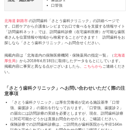
口管強
北海道
釧路市
の訪問歯科「さとう歯科クリニック」の詳細ページで
す。口腔ケアから介護食レシピまでお口で食べるを支援する情報サイト
「訪問歯科ネット」では、訪問歯科診療（在宅歯科医療）が可能な歯医
者さんを位置情報や地域から検索することができます！ 訪問歯科をお
探しなら「さとう歯科クリニック」へお問合せください。
掲載内容は「北海道内の保険医療機関・保険薬局の指定一覧」（
北海道
厚生局
）から2018年6月18日に取得したデータをもとにしています。
掲載内容に事実と異なる点がございましたら、
こちらから
ご連絡くださ
い。
「さとう歯科クリニック」へお問い合わせいただく際の注
意事項
「さとう歯科クリニック」は厚生労働省が定める施設基準「口管
強、歯援診２」の届出を行なっております。「口管強、歯援診２」
の届出には訪問診療の実績を必要としますが、現在、訪問歯科診療
に対応可能かどうかは直接お問合わせのうえ、ご確認ください。
保険診療での訪問歯科診療は、ご訪問先が歯科医院から半径16Km
以内と定められています。お問合わせの際にご確認ください。